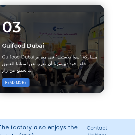
03
Gulfood Dubai
Gulfood Dubaiمشاركة "سوا بلاستيك" في معرض
جلف فود دبييسرّنا أن نعرب عن امتناننا العميق
لجميع من زار ...
READ MORE
The factory also enjoys the
Contact