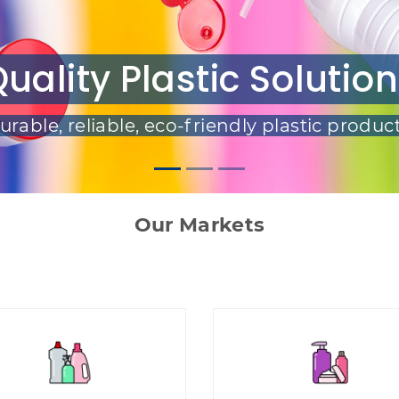
novative Plastic Desi
uality Plastic Solutio
dern, sustainable, and versatile plastic it
urable, reliable, eco-friendly plastic product
Our Markets