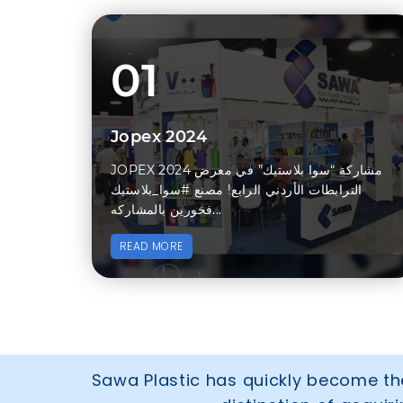
01
Jopex 2024
JOPEX 2024 مشاركة “سوا بلاستيك” في معرض
الترابطات الأردني الرابع! مصنع #سوا_بلاستيك
فخورين بالمشاركه...
READ MORE
Sawa Plastic has quickly become the